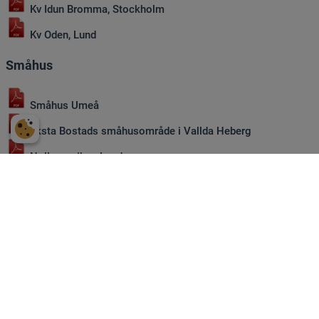
Kv Idun Bromma, Stockholm
Kv Oden, Lund
Småhus
Småhus Umeå
Eksta Bostads småhusområde i Vallda Heberg
Nollenergihus Lund
Emrahus perioden 2012-14
EcoReady småhus i Trosa
Emrahus, Landskrona
EcoReady, tre småhus i Vallentuna
Emrahus, tre småhus i Skåne
Emrahus, fyra småhus i Skåne