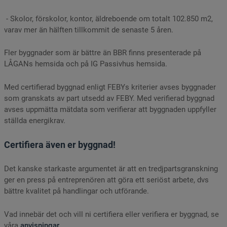
- Skolor, förskolor, kontor, äldreboende om totalt 102.850 m2,
varav mer än hälften tillkommit de senaste 5 åren.
Fler byggnader som är bättre än BBR finns presenterade på
LÅGANs hemsida och på IG Passivhus hemsida.
Med certifierad byggnad enligt FEBYs kriterier avses byggnader
som granskats av part utsedd av FEBY. Med verifierad byggnad
avses uppmätta mätdata som verifierar att byggnaden uppfyller
ställda energikrav.
Certifiera även er byggnad!
Det kanske starkaste argumentet är att en tredjpartsgranskning
ger en press på entreprenören att göra ett seriöst arbete, dvs
bättre kvalitet på handlingar och utförande.
Vad innebär det och vill ni certifiera eller verifiera er byggnad, se
våra
anvisningar
.