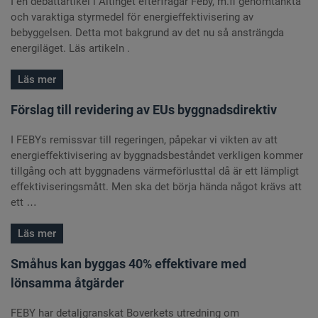
I en debattartikel i Altinget efterfrågar Feby, m.fl genomtänkta
och varaktiga styrmedel för energieffektivisering av
bebyggelsen. Detta mot bakgrund av det nu så ansträngda
energiläget. Läs artikeln .
Läs mer
Förslag till revidering av EUs byggnadsdirektiv
I FEBYs remissvar till regeringen, påpekar vi vikten av att
energieffektivisering av byggnadsbeståndet verkligen kommer
tillgång och att byggnadens värmeförlusttal då är ett lämpligt
effektiviseringsmått. Men ska det börja hända något krävs att
ett …
Läs mer
Småhus kan byggas 40% effektivare med
lönsamma åtgärder
FEBY har detaljgranskat Boverkets utredning om