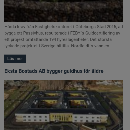
Hårda krav från Fastighetskontoret i Göteborgs Stad 2015, att
bygga ett Passivhus, resulterade i FEBY´s Guldcertifiering av
ett projekt omfattande 194 hyreslägenheter. Det största
lyckade projektet i Sverige hittills. Nordfeldt´s vann en …
Läs mer
Eksta Bostads AB bygger guldhus för äldre