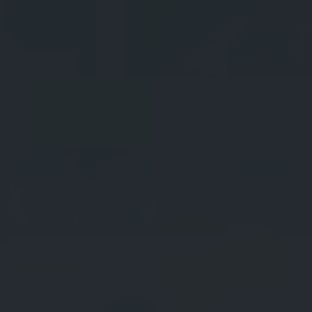
Hem
Kriterier
Certifiering
Värmeförlusttal
Byggda hus
Rapporter
FEBY-skolan
Bli medlem