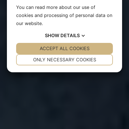
You can read more about our use of
cookies and processing of personal data on
our website.
SHOW
DETAILS
YES
ACCEPT ALL COOKIES
NO
YES
NO
NECESSARY
PREFERENCES
ONLY NECESSARY COOKIES
YES
NO
YES
NO
MARKETING
STATISTICS