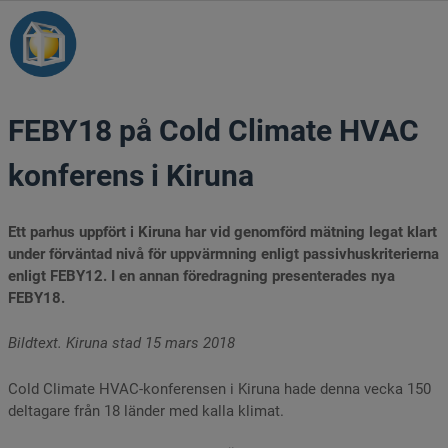
Hem
FEBY18 på Cold Climate HVAC
Kriterier
konferens i Kiruna
Certifiering
Ett parhus uppfört i Kiruna har vid genomförd mätning legat klart
Värmeförlusttal
under förväntad nivå för uppvärmning enligt passivhuskriterierna
enligt FEBY12. I en annan föredragning presenterades nya
Byggda hus
FEBY18.
Rapporter
Bildtext. Kiruna stad 15 mars 2018
FEBY-skolan
Cold Climate HVAC-konferensen i Kiruna hade denna vecka 150
deltagare från 18 länder med kalla klimat.
Bli medlem