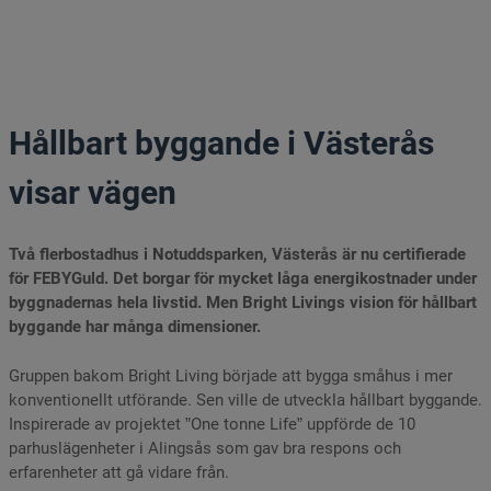
Hem
Kriterier
Certifiering
Hållbart byggande i Västerås
Värmeförlusttal
visar vägen
Byggda hus
Rapporter
Två flerbostadhus i Notuddsparken, Västerås är nu certifierade
för FEBYGuld. Det borgar för mycket låga energikostnader under
FEBY-skolan
byggnadernas hela livstid. Men Bright Livings vision för hållbart
byggande har många dimensioner.
Bli medlem
Gruppen bakom Bright Living började att bygga småhus i mer
konventionellt utförande. Sen ville de utveckla hållbart byggande.
Inspirerade av projektet ”One tonne Life” uppförde de 10
parhuslägenheter i Alingsås som gav bra respons och
erfarenheter att gå vidare från.