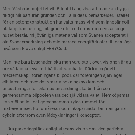
Med Västeråsprojektet vill Bright Living visa att man kan bygga
riktigt hållbart från grunden och i alla dess bemärkelser. Istället
för en betongkonstruktion har valts massivträ som innebär noll
utsläpp från betong, inlagrad koldioxid i trästommen så länge
huset består, miljövänliga materialval som Svanen accepterat i
sin Svanenmärkning och minimerade energiförluster till den låga
nivå som krävs enligt FEBYGuld.
Men inte bara byggnaden ska man vara stolt över, visionen är att
också kunna leva i ett hållbart samhälle. Därför ingår ett
medlemskap i föreningens bilpool, där föreningen själv äger
elbilarna och med det smarta bokningssystem och
prissättningar för bilarnas användning ska bil från den
gemensamma bilpoolen vara det självklara valet. Hemköpsmat
kan ställas in i det gemensamma kylda rummet för
matleveranser. För småresor och inköpsrundor tar man gärna
cykeln eftersom även lådcyklar ingår i konceptet.
– Bra parkeringstänk enligt stadens vision om ”den perfekta